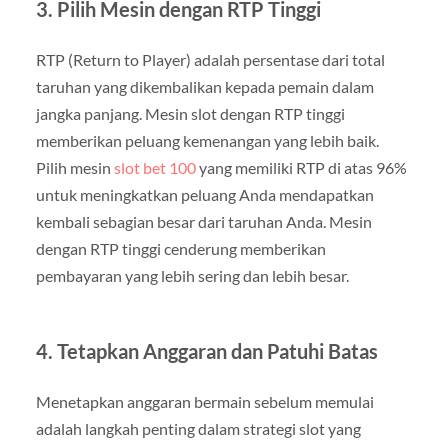
3.
Pilih Mesin dengan RTP Tinggi
RTP (Return to Player) adalah persentase dari total
taruhan yang dikembalikan kepada pemain dalam
jangka panjang. Mesin slot dengan RTP tinggi
memberikan peluang kemenangan yang lebih baik.
Pilih mesin
slot bet 100
yang memiliki RTP di atas 96%
untuk meningkatkan peluang Anda mendapatkan
kembali sebagian besar dari taruhan Anda. Mesin
dengan RTP tinggi cenderung memberikan
pembayaran yang lebih sering dan lebih besar.
4.
Tetapkan Anggaran dan Patuhi Batas
Menetapkan anggaran bermain sebelum memulai
adalah langkah penting dalam strategi slot yang