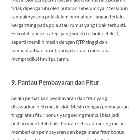
tidak dipengaruhi oleh putaran sebelumnya. Meskipun
tampaknya ada pola dalam permainan, jangan terlalu
bergantung pada pola atau rumus yang tidak terbukti.
Fokuslah pada strategi yang sudah terbukti efektif,
seperti memilih mesin dengan RTP tinggi dan
memanfaatkan fitur bonus, daripada mencoba
memprediksi hasil putaran.
9.
Pantau Pembayaran dan Fitur
Selalu perhatikan pembayaran dan fitur yang
ditawarkan oleh mesin slot. Mesin dengan pembayaran
tinggi atau fitur bonus yang sering muncul bisa jadi
pilihan yang lebih baik. Pantau seberapa sering mesin
memberikan pembayaran dan bagaimana fitur bonus