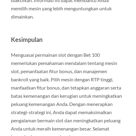
diaktifkan. Informasi ini dapat membantu Anda
memilih mesin yang lebih menguntungkan untuk
dimainkan.
Kesimpulan
Menguasai permainan slot dengan Bet 100
memerlukan pemahaman mendalam tentang mesin
slot, pemanfaatan fitur bonus, dan manajemen
bankroll yang baik. Pilih mesin dengan RTP tinggi,
manfaatkan fitur bonus, dan tetapkan anggaran serta
batas kemenangan dan kerugian untuk meningkatkan
peluang kemenangan Anda. Dengan menerapkan
strategi-strategi ini, Anda dapat memaksimalkan
pengalaman bermain slot dan meningkatkan peluang
Anda untuk meraih kemenangan besar. Selamat