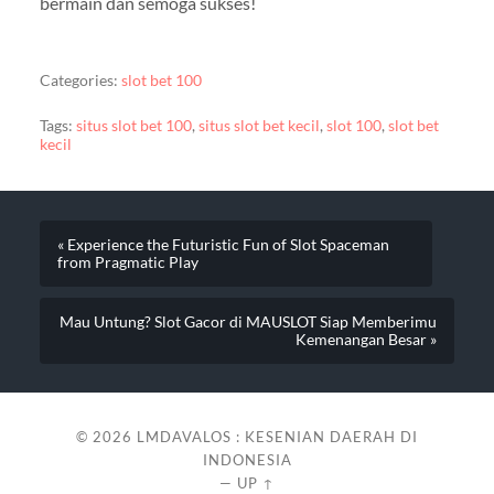
bermain dan semoga sukses!
Categories:
slot bet 100
Tags:
situs slot bet 100
,
situs slot bet kecil
,
slot 100
,
slot bet
kecil
« Experience the Futuristic Fun of Slot Spaceman
from Pragmatic Play
Mau Untung? Slot Gacor di MAUSLOT Siap Memberimu
Kemenangan Besar »
© 2026
LMDAVALOS : KESENIAN DAERAH DI
INDONESIA
—
UP ↑