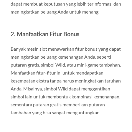
dapat membuat keputusan yang lebih terinformasi dan
meningkatkan peluang Anda untuk menang.
2.
Manfaatkan Fitur Bonus
Banyak mesin slot menawarkan fitur bonus yang dapat
meningkatkan peluang kemenangan Anda, seperti
putaran gratis, simbol Wild, atau mini-game tambahan.
Manfaatkan fitur-fitur ini untuk mendapatkan
kesempatan ekstra tanpa harus meningkatkan taruhan
Anda. Misalnya, simbol Wild dapat menggantikan
simbol lain untuk membentuk kombinasi kemenangan,
sementara putaran gratis memberikan putaran
tambahan yang bisa sangat menguntungkan.