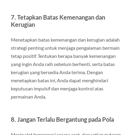
7.
Tetapkan Batas Kemenangan dan
Kerugian
Menetapkan batas kemenangan dan kerugian adalah
strategi penting untuk menjaga pengalaman bermain
tetap positif. Tentukan berapa banyak kemenangan
yang ingin Anda raih sebelum berhenti, serta batas
kerugian yang bersedia Anda terima. Dengan
menetapkan batas ini, Anda dapat menghindari
keputusan impulsif dan menjaga kontrol atas
permainan Anda.
8.
Jangan Terlalu Bergantung pada Pola
Mesin slot beroperasi secara acak, dan setiap putaran