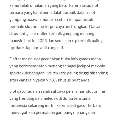
kamu telah dihalaman yang betul karena situs slot
terbaru yang kami beri adalah terbaik dalam slot
gampang maxwin modal recehan tempat untuk
bermain slot online terpercaya anti rungkad. Daftar
situs slot gacor online terbaik gampang menang
maxwin hari ini 2023 dan sediakan rtp terbaik paling
up-date tiap hari anti rungkad.
Daftar mesin slot gacor akan buka info games mana
yang berkesempatan menang sebagai jackpot maxwin
spektakuler dengan live rtp rate paling tinggi dibanding
situs yang lain yakni 99,8% khusus buat anda.
Slot gacor adalah salah satunya permainan slot online
yang trending dan meledak di dunia terutama
Indonesia sekarang ini. Ini karena slot gacor terbaru
menyuguhkan permainan gampang menang dan