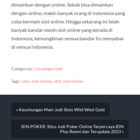
dimainkan dengan online. Sebab bisa dimainkan
dengan online, makin banyak orang di Indonesia yang
coba bermain slot online. Hingga sekarang ini telah
banyak bandar mesin slot online yang berada di
Indonesia, kemungkinan semua bandar itu menyebar
di semua Indonesia.
Categories:
Uncategorized
Tags:
situs slot online
,
slot
,
slot online
« Keuntungan Main Judi Slots Wild West Gold
IDN POKER: Situs Judi Poker Online Terpercaya IDN
Play Resmi dan Terupdate 2023 »