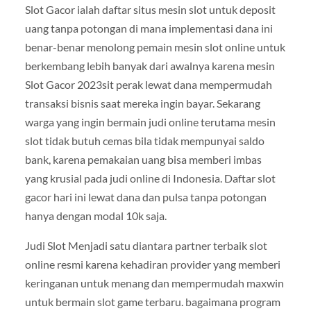
Slot Gacor ialah daftar situs mesin slot untuk deposit
uang tanpa potongan di mana implementasi dana ini
benar-benar menolong pemain mesin slot online untuk
berkembang lebih banyak dari awalnya karena mesin
Slot Gacor 2023sit perak lewat dana mempermudah
transaksi bisnis saat mereka ingin bayar. Sekarang
warga yang ingin bermain judi online terutama mesin
slot tidak butuh cemas bila tidak mempunyai saldo
bank, karena pemakaian uang bisa memberi imbas
yang krusial pada judi online di Indonesia. Daftar slot
gacor hari ini lewat dana dan pulsa tanpa potongan
hanya dengan modal 10k saja.
Judi Slot Menjadi satu diantara partner terbaik slot
online resmi karena kehadiran provider yang memberi
keringanan untuk menang dan mempermudah maxwin
untuk bermain slot game terbaru. bagaimana program