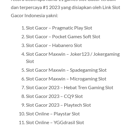
dan terpercaya #1 2023 yang disiapkan oleh Link Slot
Gacor Indonesia yakni:
Slot Gacor – Pragmatic Play Slot
Slot Gacor – Pocket Games Soft Slot
Slot Gacor – Habanero Slot
Slot Gacor Maxwin – Joker123 / Jokergaming
Slot
Slot Gacor Maxwin – Spadegaming Slot
Slot Gacor Maxwin – Microgaming Slot
Slot Gacor 2023 – Hebat Tren Gaming Slot
Slot Gacor 2023 – CQ9 Slot
Slot Gacor 2023 – Playtech Slot
Slot Online – Playstar Slot
Slot Online – YGGdrasil Slot