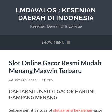
LMDAVALOS : KESENIAN
DAERAH DI INDONESIA
Kesenian Daerah Di Indonesia
SHOW MENU
Slot Online Gacor Resmi Mudah
Menang Maxwin Terbaru
AGUSTUS 3, 2023
/
STICKY
DAFTAR SITUS SLOT GACOR HARI INI
GAMPANG MENANG
Sebagai perintis situs slot
slot garansi kekalahan
gacor