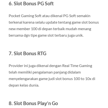
6. Slot Bonus PG Soft
Pocket Gaming Soft atau dikenal PG Soft semakin
terkenal karena selalu update tentang game slot bonus
new member 100 di depan terbaik mudah menang
bersama dgn tipe game slot terbaru juga unik.
7. Slot Bonus RTG
Provider ini juga dikenal dengan Real Time Gaming
telah memiliki pengalaman panjang didalam
menyelengarakan game judi slot bonus 100 to 10x di
depan kelas dunia.
8. Slot Bonus Plау’n Go