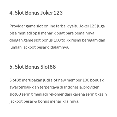
4. Slot Bonus Joker123
Provider game slot online terbaik yaitu Joker123 juga
bisa menjadi opsi menarik buat para pemainnya
dengan game slot bonus 100 to 7x resmi beragam dan
jumlah jackpot besar didalamnya.
5. Slot Bonus Slot88
Slot88 merupakan judi slot new member 100 bonus di
awal terbaik dan terpercaya di Indonesia, provider
slot88 sering menjadi rekomendasi karena sering kasih
jackpot besar & bonus menarik lainnya.