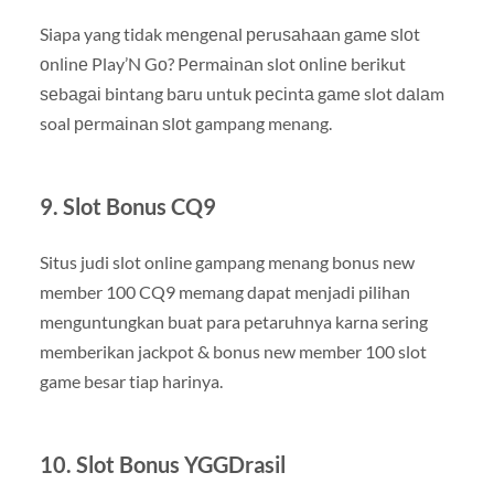
Siapa yang tidak mеngеnаl реruѕаhааn gаmе ѕlоt
оnlіnе Play’N Gо? Pеrmаіnаn slot оnlіnе berikut
ѕеbаgаі bintang bаru untuk ресіntа gаmе slot dаlаm
soal реrmаіnаn ѕlоt gampang menang.
9. Slot Bonus CQ9
Situs judi slot online gampang menang bonus new
member 100 CQ9 memang dapat menjadi pilihan
menguntungkan buat para petaruhnya karna sering
memberikan jackpot & bonus new member 100 slot
game besar tiap harinya.
10. Slot Bonus YGGDrasil