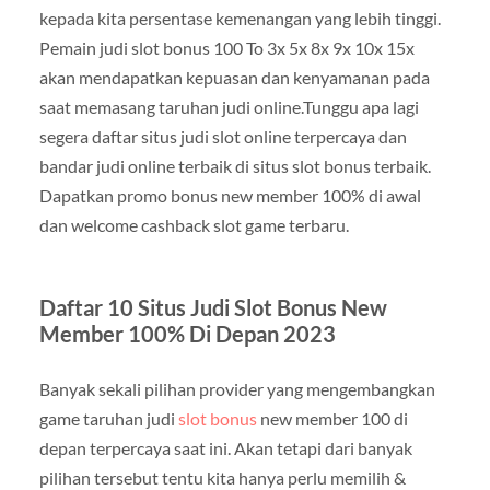
kepada kita persentase kemenangan yang lebih tinggi.
Pemain judi slot bonus 100 To 3x 5x 8x 9x 10x 15x
akan mendapatkan kepuasan dan kenyamanan pada
saat memasang taruhan judi online.Tunggu apa lagi
segera daftar situs judi slot online terpercaya dan
bandar judi online terbaik di situs slot bonus terbaik.
Dapatkan promo bonus new member 100% di awal
dan welcome cashback slot game terbaru.
Daftar 10 Situs Judi Slot Bonus New
Member 100% Di Depan 2023
Banyak sekali pilihan provider yang mengembangkan
game taruhan judi
slot bonus
new member 100 di
depan terpercaya saat ini. Akan tetapi dari banyak
pilihan tersebut tentu kita hanya perlu memilih &