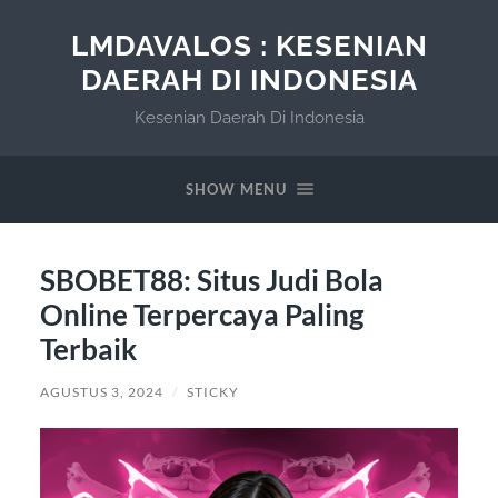
LMDAVALOS : KESENIAN
DAERAH DI INDONESIA
Kesenian Daerah Di Indonesia
SHOW MENU
SBOBET88: Situs Judi Bola
Online Terpercaya Paling
Terbaik
AGUSTUS 3, 2024
/
STICKY