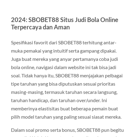
2024: SBOBET88 Situs Judi Bola Online
Terpercaya dan Aman
Spesifikasi favorit dari SBOBET88 terhitung antar-
muka pemakai yang intuitif serta gampang dipakai.
Juga buat mereka yang anyar pertamanya coba judi
bola online, navigasi dalam website ini tak bisa jadi
soal. Tidak hanya itu, SBOBET88 menjajakan pelbagai
tipe taruhan yang bisa diputuskan sesuai prioritas
masing-masing, termasuk taruhan secara langsung,
taruhan handicap, dan taruhan over/under. Ini
memberinya elastisitas buat beberapa pemain buat
pilih model taruhan yang paling sesuai siasat mereka.
Dalam soal promo serta bonus, SBOBET88 pun begitu