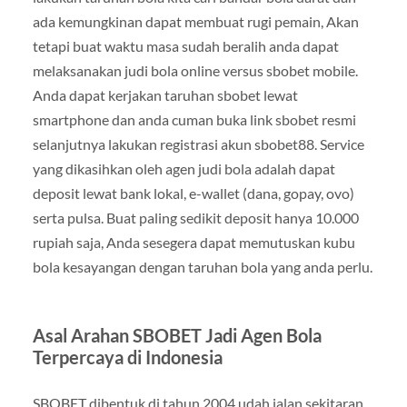
ada kemungkinan dapat membuat rugi pemain, Akan
tetapi buat waktu masa sudah beralih anda dapat
melaksanakan judi bola online versus sbobet mobile.
Anda dapat kerjakan taruhan sbobet lewat
smartphone dan anda cuman buka link sbobet resmi
selanjutnya lakukan registrasi akun sbobet88. Service
yang dikasihkan oleh agen judi bola adalah dapat
deposit lewat bank lokal, e-wallet (dana, gopay, ovo)
serta pulsa. Buat paling sedikit deposit hanya 10.000
rupiah saja, Anda sesegera dapat memutuskan kubu
bola kesayangan dengan taruhan bola yang anda perlu.
Asal Arahan SBOBET Jadi Agen Bola
Terpercaya di Indonesia
SBOBET dibentuk di tahun 2004 udah jalan sekitaran