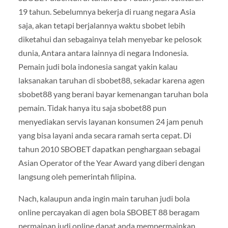
19 tahun. Sebelumnya bekerja di ruang negara Asia
saja, akan tetapi berjalannya waktu sbobet lebih
diketahui dan sebagainya telah menyebar ke pelosok
dunia, Antara antara lainnya di negara Indonesia.
Pemain judi bola indonesia sangat yakin kalau
laksanakan taruhan di sbobet88, sekadar karena agen
sbobet88 yang berani bayar kemenangan taruhan bola
pemain. Tidak hanya itu saja sbobet88 pun
menyediakan servis layanan konsumen 24 jam penuh
yang bisa layani anda secara ramah serta cepat. Di
tahun 2010 SBOBET dapatkan penghargaan sebagai
Asian Operator of the Year Award yang diberi dengan
langsung oleh pemerintah filipina.
Nach, kalaupun anda ingin main taruhan judi bola
online percayakan di agen bola SBOBET 88 beragam
permainan judi online dapat anda mempermainkan