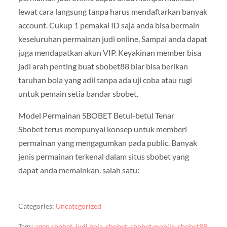
lewat cara langsung tanpa harus mendaftarkan banyak
account. Cukup 1 pemakai ID saja anda bisa bermain
keseluruhan permainan judi online, Sampai anda dapat
juga mendapatkan akun VIP. Keyakinan member bisa
jadi arah penting buat sbobet88 biar bisa berikan
taruhan bola yang adil tanpa ada uji coba atau rugi
untuk pemain setia bandar sbobet.
Model Permainan SBOBET Betul-betul Tenar
Sbobet terus mempunyai konsep untuk memberi
permainan yang mengagumkan pada public. Banyak
jenis permainan terkenal dalam situs sbobet yang
dapat anda memainkan. salah satu:
Categories:
Uncategorized
Tags:
agen sbobet
,
judi bola
,
sbobet
,
sbobet mobile
,
sbobet88