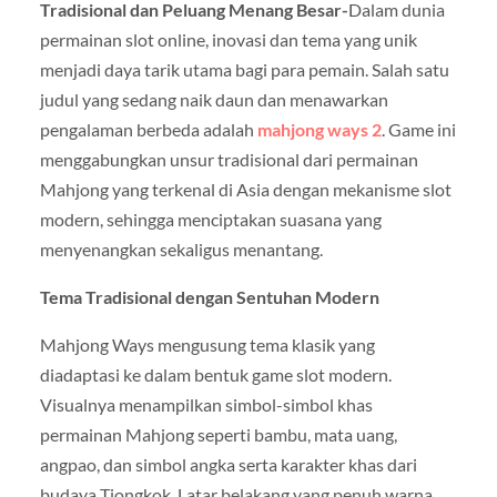
Tradisional dan Peluang Menang Besar-
Dalam dunia
permainan slot online, inovasi dan tema yang unik
menjadi daya tarik utama bagi para pemain. Salah satu
judul yang sedang naik daun dan menawarkan
pengalaman berbeda adalah
mahjong ways 2
. Game ini
menggabungkan unsur tradisional dari permainan
Mahjong yang terkenal di Asia dengan mekanisme slot
modern, sehingga menciptakan suasana yang
menyenangkan sekaligus menantang.
Tema Tradisional dengan Sentuhan Modern
Mahjong Ways mengusung tema klasik yang
diadaptasi ke dalam bentuk game slot modern.
Visualnya menampilkan simbol-simbol khas
permainan Mahjong seperti bambu, mata uang,
angpao, dan simbol angka serta karakter khas dari
budaya Tiongkok. Latar belakang yang penuh warna