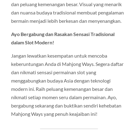
dan peluang kemenangan besar. Visual yang menarik
dan nuansa budaya tradisional membuat pengalaman
bermain menjadi lebih berkesan dan menyenangkan.
Ayo Bergabung dan Rasakan Sensasi Tradisional
dalam Slot Modern!
Jangan lewatkan kesempatan untuk mencoba
keberuntungan Anda di Mahjong Ways. Segera daftar
dan nikmati sensasi permainan slot yang
menggabungkan budaya Asia dengan teknologi
modern ini. Raih peluang kemenangan besar dan
nikmati setiap momen seru dalam permainan. Ayo,
bergabung sekarang dan buktikan sendiri kehebatan
Mahjong Ways yang penuh keajaiban ini!