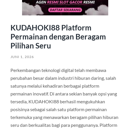
KUDAHOKI88 Platform
Permainan dengan Beragam
Pilihan Seru
JUNI 1, 2026
Perkembangan teknologi digital telah membawa
perubahan besar dalam industri hiburan daring, salah
satunya melalui kehadiran berbagai platform
permainan inovatif. Di antara sekian banyak opsi yang
tersedia, KUDAHOKI88 berhasil mengukuhkan
posisinya sebagai salah satu platform permainan
terkemuka yang menawarkan beragam pilihan hiburan
seru dan berkualitas bagi para penggunanya. Platform