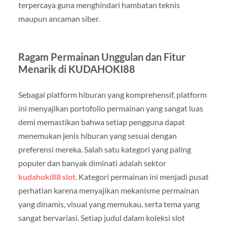
terpercaya guna menghindari hambatan teknis
maupun ancaman siber.
Ragam Permainan Unggulan dan Fitur
Menarik di KUDAHOKI88
Sebagai platform hiburan yang komprehensif, platform
ini menyajikan portofolio permainan yang sangat luas
demi memastikan bahwa setiap pengguna dapat
menemukan jenis hiburan yang sesuai dengan
preferensi mereka. Salah satu kategori yang paling
populer dan banyak diminati adalah sektor
kudahoki88 slot
. Kategori permainan ini menjadi pusat
perhatian karena menyajikan mekanisme permainan
yang dinamis, visual yang memukau, serta tema yang
sangat bervariasi. Setiap judul dalam koleksi slot