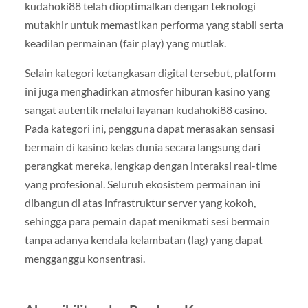
kudahoki88 telah dioptimalkan dengan teknologi
mutakhir untuk memastikan performa yang stabil serta
keadilan permainan (fair play) yang mutlak.
Selain kategori ketangkasan digital tersebut, platform
ini juga menghadirkan atmosfer hiburan kasino yang
sangat autentik melalui layanan kudahoki88 casino.
Pada kategori ini, pengguna dapat merasakan sensasi
bermain di kasino kelas dunia secara langsung dari
perangkat mereka, lengkap dengan interaksi real-time
yang profesional. Seluruh ekosistem permainan ini
dibangun di atas infrastruktur server yang kokoh,
sehingga para pemain dapat menikmati sesi bermain
tanpa adanya kendala kelambatan (lag) yang dapat
mengganggu konsentrasi.