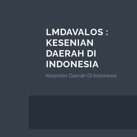
LMDAVALOS :
KESENIAN
DAERAH DI
INDONESIA
Kesenian Daerah Di Indonesia