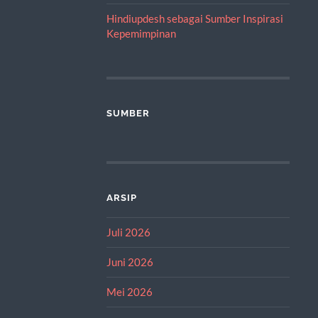
Hindiupdesh sebagai Sumber Inspirasi
Kepemimpinan
SUMBER
ARSIP
Juli 2026
Juni 2026
Mei 2026