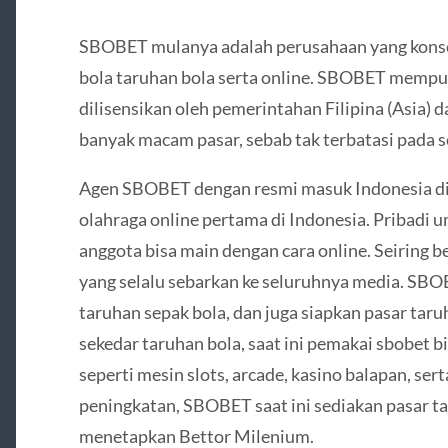
SBOBET mulanya adalah perusahaan yang konse
bola taruhan bola serta online. SBOBET mempun
dilisensikan oleh pemerintahan Filipina (Asia) da
banyak macam pasar, sebab tak terbatasi pada se
Agen SBOBET dengan resmi masuk Indonesia di t
olahraga online pertama di Indonesia. Pribadi u
anggota bisa main dengan cara online. Seiring
yang selalu sebarkan ke seluruhnya media. SBO
taruhan sepak bola, dan juga siapkan pasar taru
sekedar taruhan bola, saat ini pemakai sbobet bis
seperti mesin slots, arcade, kasino balapan, ser
peningkatan, SBOBET saat ini sediakan pasar t
menetapkan Bettor Milenium.