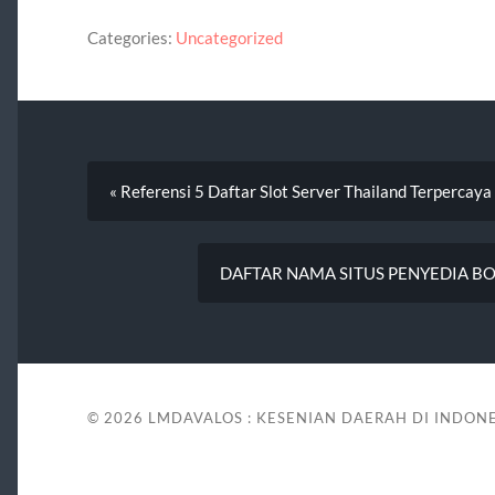
Categories:
Uncategorized
« Referensi 5 Daftar Slot Server Thailand Terperc
DAFTAR NAMA SITUS PENYEDIA BO
© 2026
LMDAVALOS : KESENIAN DAERAH DI INDON