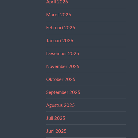
April 2026
Maret 2026
Februari 2026
Januari 2026
Desember 2025
November 2025
Oktober 2025
September 2025
Agustus 2025
Juli 2025
Juni 2025