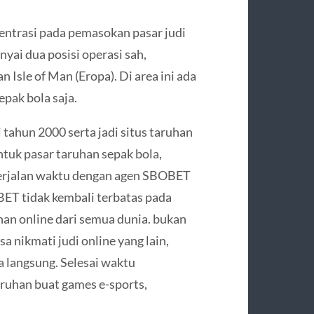
ntrasi pada pemasokan pasar judi
yai dua posisi operasi sah,
n Isle of Man (Eropa). Di area ini ada
pak bola saja.
ahun 2000 serta jadi situs taruhan
ntuk pasar taruhan sepak bola,
 berjalan waktu dengan agen SBOBET
BET tidak kembali terbatas pada
han online dari semua dunia. bukan
a nikmati judi online yang lain,
ta langsung. Selesai waktu
aruhan buat games e-sports,