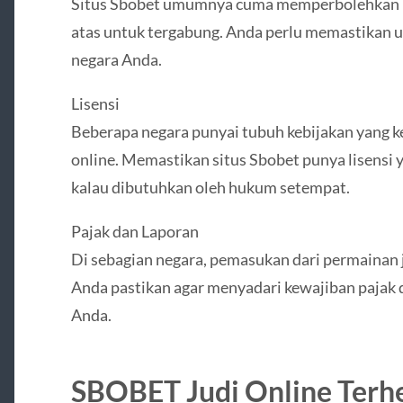
Situs Sbobet umumnya cuma memperbolehkan p
atas untuk tergabung. Anda perlu memastikan u
negara Anda.
Lisensi
Beberapa negara punyai tubuh kebijakan yang ke
online. Memastikan situs Sbobet punya lisensi 
kalau dibutuhkan oleh hukum setempat.
Pajak dan Laporan
Di sebagian negara, pemasukan dari permainan j
Anda pastikan agar menyadari kewajiban pajak d
Anda.
SBOBET Judi Online Terhe