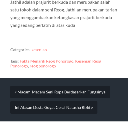
Jathil adalah prajurit berkuda dan merupakan salah
satu tokoh dalam seni Reog. Jathilan merupakan tarian
yang menggambarkan ketangkasan prajurit berkuda
yang sedang berlatih di atas kuda
Categories:
kesenian
Tags:
Fakta Menarik Reog Ponorogo
,
Kesenian Reog
Ponorogo
,
reog ponorogo
« Macam-Macam Seni Rupa Berdasarkan Fungsinya
Ini Alasan Desta Gugat Cerai Natasha Rizki »