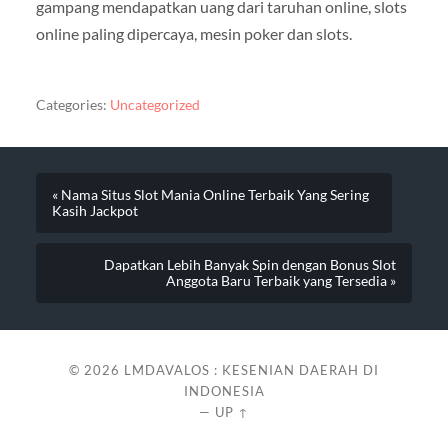
gampang mendapatkan uang dari taruhan online, slots
online paling dipercaya, mesin poker dan slots.
Categories:
Uncategorized
« Nama Situs Slot Mania Online Terbaik Yang Sering
Kasih Jackpot
Dapatkan Lebih Banyak Spin dengan Bonus Slot
Anggota Baru Terbaik yang Tersedia »
© 2026
LMDAVALOS : KESENIAN DAERAH DI
INDONESIA
—
UP ↑