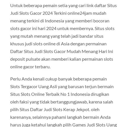
Untuk beberapa pemain setia yang cari link daftar Situs
Judi Slots Gacor 2024 Terkini online24jam mudah
menang terkini di Indonesia yang memberi bocoran
slots gacor ini hari 2024 untuk membernya. Situs slots
yang mutah menang yang telah jadi bandar situs
khusus judi slots online di Asia dengan permainan
Daftar Situs Judi Slots Gacor Mudah Menang Hari Ini
deposit pulsate akan memberi kalian permainan slots
online gacor terbaru.
Perlu Anda kenali cukup banyak beberapa pemain
Slots Tergacor Uang Asli yang barusan terjun bermain
Situs Slots Online Terbaik No 1 Indonesia dirugikan
oleh faksi yang tidak bertanggungjawab, karena salah
pilih Situs Daftar Judi Slots Kerap Jekpot. oleh
karenanya, selainnya pahami langkah bermain Anda
harus juga ketahui langkah pilih Games Judi Slots Uang