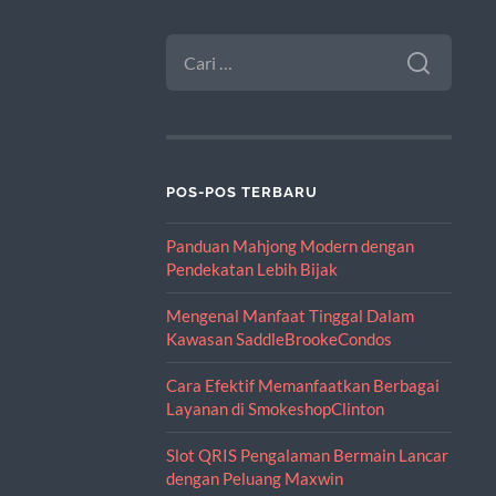
CARI
UNTUK:
POS-POS TERBARU
Panduan Mahjong Modern dengan
Pendekatan Lebih Bijak
Mengenal Manfaat Tinggal Dalam
Kawasan SaddleBrookeCondos
Cara Efektif Memanfaatkan Berbagai
Layanan di SmokeshopClinton
Slot QRIS Pengalaman Bermain Lancar
dengan Peluang Maxwin