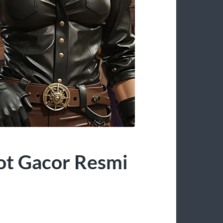
ot Gacor Resmi