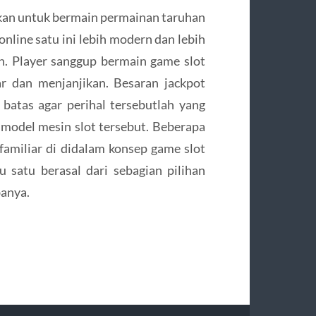
kan untuk bermain permainan taruhan
online satu ini lebih modern dan lebih
an. Player sanggup bermain game slot
ar dan menjanjikan. Besaran jackpot
 batas agar perihal tersebutlah yang
 model mesin slot tersebut. Beberapa
 familiar di didalam konsep game slot
u satu berasal dari sebagian pilihan
banya.