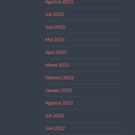
Agustus 2023
Juli 2023
Juni 2023
Mei 2023
April 2023
Maret 2023
Februari 2023
Januari 2023
Agustus 2022
Juli 2022
Juni 2022