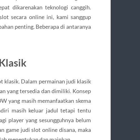
pat dikarenakan teknologi canggih.
lot secara online ini, kami sanggup
ahan penting. Beberapa di antaranya
 Klasik
 klasik. Dalam permainan judi klasik
an yang tersedia dan dimiliki. Konsep
ROW yang masih memanfaatkan skema
diri masih keluar jadul tetapi tentu
agi player yang sesungguhnya belum
an game judi slot online disana, maka
alah menentukan dan mainkan.