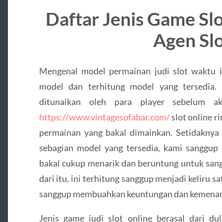
Daftar Jenis Game Sl
Agen Sl
Mengenal model permainan judi slot waktu i
model dan terhitung model yang tersedia. 
ditunaikan oleh para player sebelum a
https://www.vintagesofabar.com/
slot online 
permainan yang bakal dimainkan. Setidakny
sebagian model yang tersedia, kami sanggu
bakal cukup menarik dan beruntung untuk sang
dari itu, ini terhitung sanggup menjadi keliru 
sanggup membuahkan keuntungan dan kemenang
Jenis game judi slot online berasal dari du