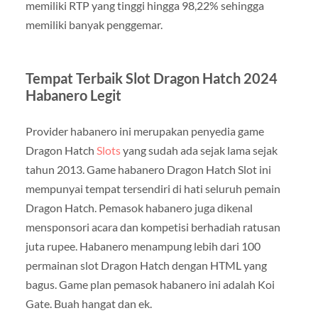
memiliki RTP yang tinggi hingga 98,22% sehingga
memiliki banyak penggemar.
Tempat Terbaik Slot Dragon Hatch 2024
Habanero Legit
Provider habanero ini merupakan penyedia game
Dragon Hatch
Slots
yang sudah ada sejak lama sejak
tahun 2013. Game habanero Dragon Hatch Slot ini
mempunyai tempat tersendiri di hati seluruh pemain
Dragon Hatch. Pemasok habanero juga dikenal
mensponsori acara dan kompetisi berhadiah ratusan
juta rupee. Habanero menampung lebih dari 100
permainan slot Dragon Hatch dengan HTML yang
bagus. Game plan pemasok habanero ini adalah Koi
Gate. Buah hangat dan ek.