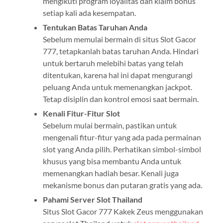
mengikuti program loyalitas dan klaim bonus
setiap kali ada kesempatan.
Tentukan Batas Taruhan Anda
Sebelum memulai bermain di situs Slot Gacor
777, tetapkanlah batas taruhan Anda. Hindari
untuk bertaruh melebihi batas yang telah
ditentukan, karena hal ini dapat mengurangi
peluang Anda untuk memenangkan jackpot.
Tetap disiplin dan kontrol emosi saat bermain.
Kenali Fitur-Fitur Slot
Sebelum mulai bermain, pastikan untuk
mengenali fitur-fitur yang ada pada permainan
slot yang Anda pilih. Perhatikan simbol-simbol
khusus yang bisa membantu Anda untuk
memenangkan hadiah besar. Kenali juga
mekanisme bonus dan putaran gratis yang ada.
Pahami Server Slot Thailand
Situs Slot Gacor 777 Kakek Zeus menggunakan