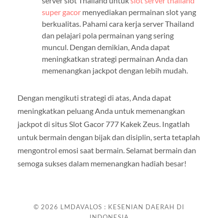
server slot Thailand untuk
slot server thailand
super gacor
menyediakan permainan slot yang
berkualitas. Pahami cara kerja server Thailand
dan pelajari pola permainan yang sering
muncul. Dengan demikian, Anda dapat
meningkatkan strategi permainan Anda dan
memenangkan jackpot dengan lebih mudah.
Dengan mengikuti strategi di atas, Anda dapat
meningkatkan peluang Anda untuk memenangkan
jackpot di situs Slot Gacor 777 Kakek Zeus. Ingatlah
untuk bermain dengan bijak dan disiplin, serta tetaplah
mengontrol emosi saat bermain. Selamat bermain dan
semoga sukses dalam memenangkan hadiah besar!
© 2026
LMDAVALOS : KESENIAN DAERAH DI
INDONESIA