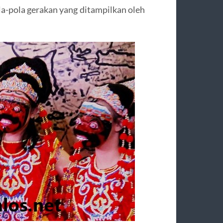
ola-pola gerakan yang ditampilkan oleh