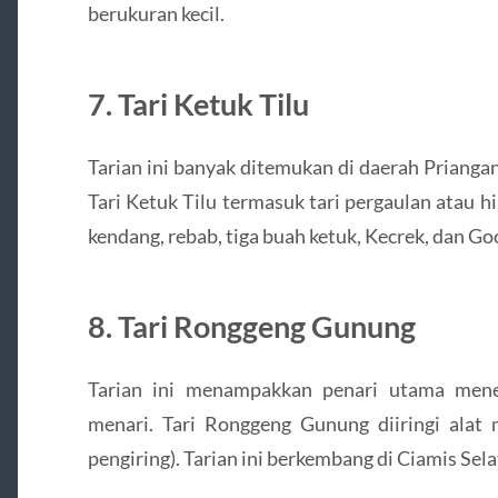
berukuran kecil.
7. Tari Ketuk Tilu
Tarian ini banyak ditemukan di daerah Prianga
Tari Ketuk Tilu termasuk tari pergaulan atau hi
kendang, rebab, tiga buah ketuk, Kecrek, dan Go
8. Tari Ronggeng Gunung
Tarian ini menampakkan penari utama mene
menari. Tari Ronggeng Gunung diiringi alat
pengiring). Tarian ini berkembang di Ciamis Se