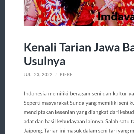
Kenali Tarian Jawa B
Usulnya
JULI 23, 2022
/
PIERE
Indonesia memiliki beragam seni dan kultur y
Seperti masyarakat Sunda yang memiliki seni ku
menciptakan kesenian yang diangkat dari kebuda
adat dan hasil kebudayaan lainnya. Salah satu t
Jaipong. Tarian ini masuk dalam seni tari yan