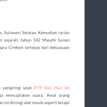
s, Sulawesi Selatan. Kemudian tarian
ian sejarah, tahun 142 Masehi Sunan
ra Cirebon terlepas dari kekuasaan
 pengiring ialah
RTP Slot Hari Ini
gga menciptakan suara. Awal orang
 ini diiringi alat musik seperti kecapi