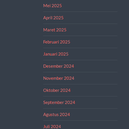
Mei 2025
April 2025
Maret 2025
Februari 2025
Januari 2025
Desember 2024
November 2024
Oktober 2024
September 2024
Agustus 2024
Juli 2024