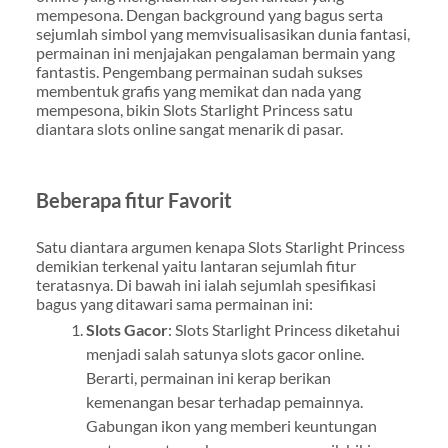
mempesona. Dengan background yang bagus serta
sejumlah simbol yang memvisualisasikan dunia fantasi,
permainan ini menjajakan pengalaman bermain yang
fantastis. Pengembang permainan sudah sukses
membentuk grafis yang memikat dan nada yang
mempesona, bikin Slots Starlight Princess satu
diantara slots online sangat menarik di pasar.
Beberapa fitur Favorit
Satu diantara argumen kenapa Slots Starlight Princess
demikian terkenal yaitu lantaran sejumlah fitur
teratasnya. Di bawah ini ialah sejumlah spesifikasi
bagus yang ditawari sama permainan ini:
Slots Gacor
: Slots Starlight Princess diketahui
menjadi salah satunya slots gacor online.
Berarti, permainan ini kerap berikan
kemenangan besar terhadap pemainnya.
Gabungan ikon yang memberi keuntungan