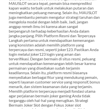
MAUSLOT secara tepat, pemain bisa memprediksi
kapan waktu terbaik untuk melakukan putaran dan
meningkatkan peluang menang. Selain itu, MAUSLOT
juga membantu pemain mengatur strategi taruhan dan
mengelola modal dengan lebih baik. Jadi, jangan
anggap remeh ilmu ini karena akan sangat
berpengaruh terhadap keberhasilan Anda dalam
jangka panjang. Pilih Platform Resmi dan Terpercaya
Langkah pertama untuk mendapatkan kemenangan
yang konsisten adalah memilih platform yang
terpercaya dan resmi, seperti joker123. Pastikan Anda
login melalui joker123 login yang aman dan
terverifikasi. Dengan bermain di situs resmi, peluang
untuk mendapatkan kemenangan lebih besar karena
permainan yang disediakan sudah terjamin
keadilannya. Selain itu, platform resmi biasanya
menyediakan berbagai fitur yang mendukung pemain,
seperti layanan customer service yang responsif, bonus
menarik, dan sistem keamanan data yang terjamin.
Memilih platform terpercaya menjadi fondasi utama
agar perjalanan bermain joker gaming Anda tidak
terganggu oleh hal-hal yang merugikan. Strategi
Bermain Joker Slot dengan Fokus Joker slot