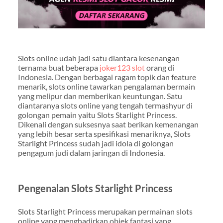
Slots online udah jadi satu diantara kesenangan
ternama buat beberapa
joker123 slot
orang di
Indonesia. Dengan berbagai ragam topik dan feature
menarik, slots online tawarkan pengalaman bermain
yang melipur dan memberikan keuntungan. Satu
diantaranya slots online yang tengah termashyur di
golongan pemain yaitu Slots Starlight Princess.
Dikenali dengan suksesnya saat berikan kemenangan
yang lebih besar serta spesifikasi menariknya, Slots
Starlight Princess sudah jadi idola di golongan
pengagum judi dalam jaringan di Indonesia.
Pengenalan Slots Starlight Princess
Slots Starlight Princess merupakan permainan slots
online yang menghadirkan objek fantasi yang