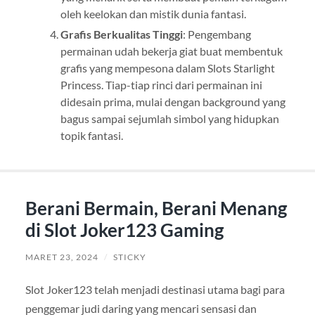
oleh keelokan dan mistik dunia fantasi.
Grafis Berkualitas Tinggi
: Pengembang
permainan udah bekerja giat buat membentuk
grafis yang mempesona dalam Slots Starlight
Princess. Tiap-tiap rinci dari permainan ini
didesain prima, mulai dengan background yang
bagus sampai sejumlah simbol yang hidupkan
topik fantasi.
Berani Bermain, Berani Menang
di Slot Joker123 Gaming
MARET 23, 2024
/
STICKY
Slot Joker123 telah menjadi destinasi utama bagi para
penggemar judi daring yang mencari sensasi dan