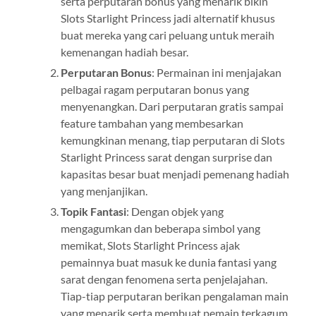
serta perputaran bonus yang menarik bikin
Slots Starlight Princess jadi alternatif khusus
buat mereka yang cari peluang untuk meraih
kemenangan hadiah besar.
Perputaran Bonus
: Permainan ini menjajakan
pelbagai ragam perputaran bonus yang
menyenangkan. Dari perputaran gratis sampai
feature tambahan yang membesarkan
kemungkinan menang, tiap perputaran di Slots
Starlight Princess sarat dengan surprise dan
kapasitas besar buat menjadi pemenang hadiah
yang menjanjikan.
Topik Fantasi
: Dengan objek yang
mengagumkan dan beberapa simbol yang
memikat, Slots Starlight Princess ajak
pemainnya buat masuk ke dunia fantasi yang
sarat dengan fenomena serta penjelajahan.
Tiap-tiap perputaran berikan pengalaman main
yang menarik serta membuat pemain terkagum