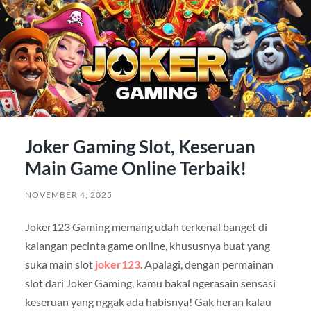
Joker Gaming Slot, Keseruan
Main Game Online Terbaik!
NOVEMBER 4, 2025
Joker123 Gaming memang udah terkenal banget di
kalangan pecinta game online, khususnya buat yang
suka main slot
joker123
. Apalagi, dengan permainan
slot dari Joker Gaming, kamu bakal ngerasain sensasi
keseruan yang nggak ada habisnya! Gak heran kalau