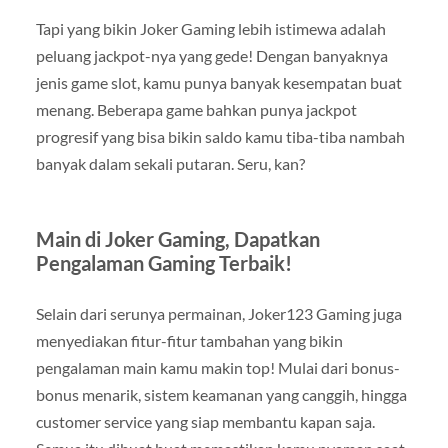
Tapi yang bikin Joker Gaming lebih istimewa adalah
peluang jackpot-nya yang gede! Dengan banyaknya
jenis game slot, kamu punya banyak kesempatan buat
menang. Beberapa game bahkan punya jackpot
progresif yang bisa bikin saldo kamu tiba-tiba nambah
banyak dalam sekali putaran. Seru, kan?
Main di Joker Gaming, Dapatkan
Pengalaman Gaming Terbaik!
Selain dari serunya permainan, Joker123 Gaming juga
menyediakan fitur-fitur tambahan yang bikin
pengalaman main kamu makin top! Mulai dari bonus-
bonus menarik, sistem keamanan yang canggih, hingga
customer service yang siap membantu kapan saja.