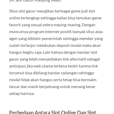
Situs slot gacor meyajikan berbagai game judi slot
online terlengkap sehingga kalian bisa temukan game
favorit yang sesuai selera masing-masing, Dengan
munculnya program internet positif, banyak situs atau
agen yang diblokir pemerintah sehingga member yang
sudah terlanjur melakukan deposit modal maka akan
hangus begitu saja. Lain halnya dengan bandar slot
gacor yang telah menyediakan link alternatif sebagai
antisipasi jika web utama terkena blokir karena link
tersenut bisa dibilang bandar cadangan sehingga
modal tidak akan hangus serta tetap bisa bermaim
lancar dan masih berpeluang untuk menang besar
setiap harinya.
Perbedaan Antara Slot Online Dan Slot