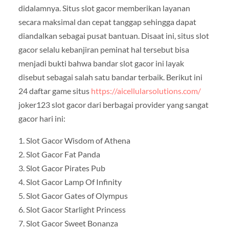
didalamnya. Situs slot gacor memberikan layanan
secara maksimal dan cepat tanggap sehingga dapat
diandalkan sebagai pusat bantuan. Disaat ini, situs slot
gacor selalu kebanjiran peminat hal tersebut bisa
menjadi bukti bahwa bandar slot gacor ini layak
disebut sebagai salah satu bandar terbaik. Berikut ini
24 daftar game situs
https://aicellularsolutions.com/
joker123 slot gacor dari berbagai provider yang sangat
gacor hari ini:
1. Slot Gacor Wisdom of Athena
2. Slot Gacor Fat Panda
3. Slot Gacor Pirates Pub
4. Slot Gacor Lamp Of Infinity
5. Slot Gacor Gates of Olympus
6. Slot Gacor Starlight Princess
7. Slot Gacor Sweet Bonanza