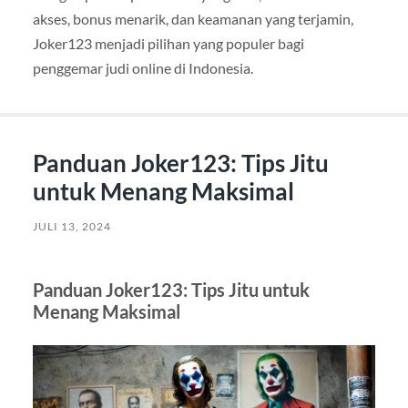
akses, bonus menarik, dan keamanan yang terjamin,
Joker123 menjadi pilihan yang populer bagi
penggemar judi online di Indonesia.
Panduan Joker123: Tips Jitu
untuk Menang Maksimal
JULI 13, 2024
Panduan Joker123: Tips Jitu untuk
Menang Maksimal