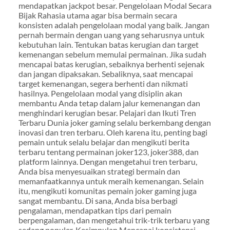
mendapatkan jackpot besar. Pengelolaan Modal Secara
Bijak Rahasia utama agar bisa bermain secara
konsisten adalah pengelolaan modal yang baik. Jangan
pernah bermain dengan uang yang seharusnya untuk
kebutuhan lain. Tentukan batas kerugian dan target
kemenangan sebelum memulai permainan. Jika sudah
mencapai batas kerugian, sebaiknya berhenti sejenak
dan jangan dipaksakan. Sebaliknya, saat mencapai
target kemenangan, segera berhenti dan nikmati
hasilnya. Pengelolaan modal yang disiplin akan
membantu Anda tetap dalam jalur kemenangan dan
menghindari kerugian besar. Pelajari dan Ikuti Tren
Terbaru Dunia joker gaming selalu berkembang dengan
inovasi dan tren terbaru. Oleh karena itu, penting bagi
pemain untuk selalu belajar dan mengikuti berita
terbaru tentang permainan joker123, joker388, dan
platform lainnya. Dengan mengetahui tren terbaru,
Anda bisa menyesuaikan strategi bermain dan
memanfaatkannya untuk meraih kemenangan. Selain
itu, mengikuti komunitas pemain joker gaming juga
sangat membantu. Di sana, Anda bisa berbagi
pengalaman, mendapatkan tips dari pemain
berpengalaman, dan mengetahui trik-trik terbaru yang
sedang populer. Kesimpulan Mencapai konsistensi