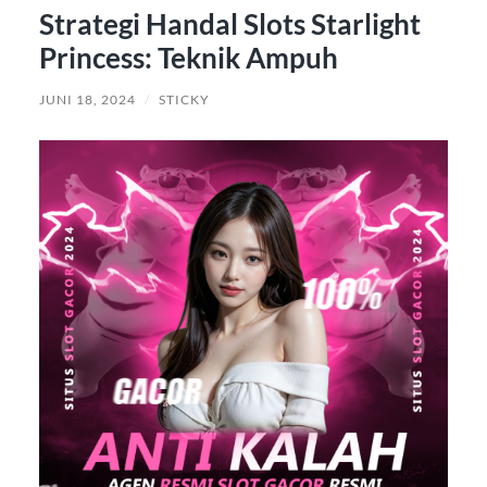
Strategi Handal Slots Starlight
Princess: Teknik Ampuh
JUNI 18, 2024
/
STICKY