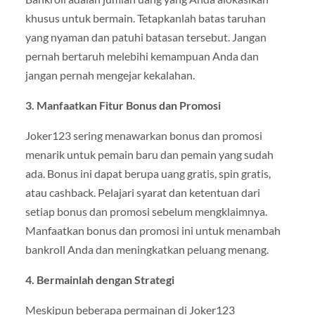
khusus untuk bermain. Tetapkanlah batas taruhan
yang nyaman dan patuhi batasan tersebut. Jangan
pernah bertaruh melebihi kemampuan Anda dan
jangan pernah mengejar kekalahan.
3. Manfaatkan Fitur Bonus dan Promosi
Joker123 sering menawarkan bonus dan promosi
menarik untuk pemain baru dan pemain yang sudah
ada. Bonus ini dapat berupa uang gratis, spin gratis,
atau cashback. Pelajari syarat dan ketentuan dari
setiap bonus dan promosi sebelum mengklaimnya.
Manfaatkan bonus dan promosi ini untuk menambah
bankroll Anda dan meningkatkan peluang menang.
4. Bermainlah dengan Strategi
Meskipun beberapa permainan di Joker123