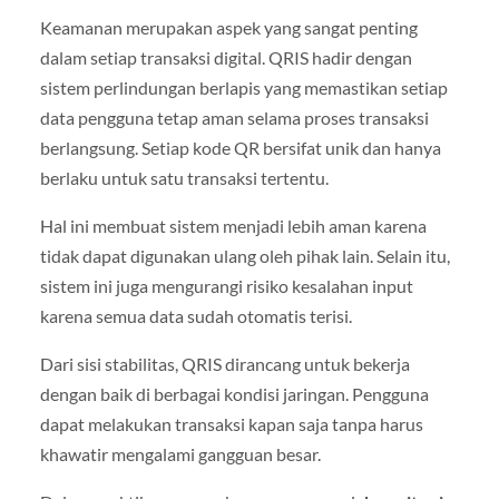
Keamanan merupakan aspek yang sangat penting
dalam setiap transaksi digital. QRIS hadir dengan
sistem perlindungan berlapis yang memastikan setiap
data pengguna tetap aman selama proses transaksi
berlangsung. Setiap kode QR bersifat unik dan hanya
berlaku untuk satu transaksi tertentu.
Hal ini membuat sistem menjadi lebih aman karena
tidak dapat digunakan ulang oleh pihak lain. Selain itu,
sistem ini juga mengurangi risiko kesalahan input
karena semua data sudah otomatis terisi.
Dari sisi stabilitas, QRIS dirancang untuk bekerja
dengan baik di berbagai kondisi jaringan. Pengguna
dapat melakukan transaksi kapan saja tanpa harus
khawatir mengalami gangguan besar.