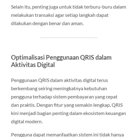
Selain itu, penting juga untuk tidak terburu-buru dalam
melakukan transaksi agar setiap langkah dapat
dilakukan dengan benar dan aman.
Optimalisasi Penggunaan QRIS dalam
Aktivitas Digital
Penggunaan QRIS dalam aktivitas digital terus
berkembang seiring meningkatnya kebutuhan
pengguna terhadap sistem pembayaran yang cepat
dan praktis. Dengan fitur yang semakin lengkap, QRIS
kini menjadi bagian penting dalam ekosistem keuangan
digital modern.
Pengguna dapat memanfaatkan sistem ini tidak hanya