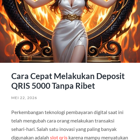
Cara Cepat Melakukan Deposit
QRIS 5000 Tanpa Ribet
MEI 22, 2026
Perkembangan teknologi pembayaran digital saat ini
telah mengubah cara orang melakukan transaksi
sehari-hari. Salah satu inovasi yang paling banyak
digunakan adalah
slot qris
karena mampu menyatukan