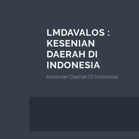
LMDAVALOS :
KESENIAN
DAERAH DI
INDONESIA
Kesenian Daerah Di Indonesia