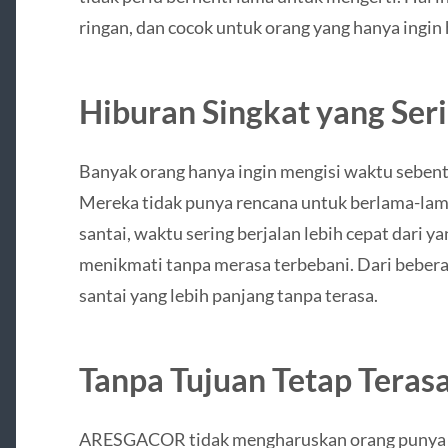
ringan, dan cocok untuk orang yang hanya ingin 
Hiburan Singkat yang Ser
Banyak orang hanya ingin mengisi waktu seb
Mereka tidak punya rencana untuk berlama-lam
santai, waktu sering berjalan lebih cepat dari y
menikmati tanpa merasa terbebani. Dari bebera
santai yang lebih panjang tanpa terasa.
Tanpa Tujuan Tetap Tera
ARESGACOR tidak mengharuskan orang punya t