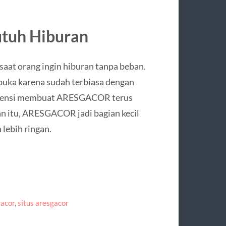
Butuh Hiburan
aat orang ingin hiburan tanpa beban.
buka karena sudah terbiasa dengan
istensi membuat ARESGACOR terus
an itu, ARESGACOR jadi bagian kecil
lebih ringan.
gacor
,
situs aresgacor