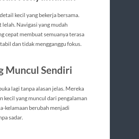
ail kecil yang bekerja bersama.
 lelah. Navigasi yang mudah
ng cepat membuat semuanya terasa
tabil dan tidak mengganggu fokus.
g Muncul Sendiri
uka lagi tanpa alasan jelas. Mereka
an kecil yang muncul dari pengalaman
ama-kelamaan berubah menjadi
npa sadar.