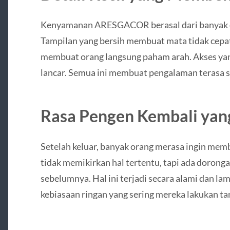
Kenyamanan ARESGACOR berasal dari banyak det
Tampilan yang bersih membuat mata tidak cepat
membuat orang langsung paham arah. Akses ya
lancar. Semua ini membuat pengalaman terasa s
Rasa Pengen Kembali yan
Setelah keluar, banyak orang merasa ingin memb
tidak memikirkan hal tertentu, tapi ada dorong
sebelumnya. Hal ini terjadi secara alami dan l
kebiasaan ringan yang sering mereka lakukan ta