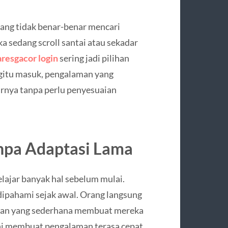
ng tidak benar-benar mencari
ka sedang scroll santai atau sekadar
aresgacor login
sering jadi pilihan
egitu masuk, pengalaman yang
nya tanpa perlu penyesuaian
npa Adaptasi Lama
jar banyak hal sebelum mulai.
ipahami sejak awal. Orang langsung
ilan yang sederhana membuat mereka
ini membuat pengalaman terasa cepat,